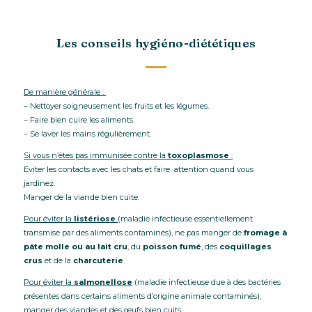
Les conseils hygiéno-diététiques
De manière générale :
– Nettoyer soigneusement les fruits et les légumes.
– Faire bien cuire les aliments.
– Se laver les mains régulièrement.
Si vous n’êtes pas immunisée contre la
toxoplasmose
:
Eviter les contacts avec les chats et faire attention quand vous
jardinez.
Manger de la viande bien cuite.
Pour éviter la
listériose
(maladie infectieuse essentiellement
transmise par des aliments contaminés), ne pas manger de
fromage à
pâte molle ou au lait cru
, du
poisson fumé
, des
coquillages
crus
et de la
charcuterie
.
Pour éviter la
salmonellose
(maladie infectieuse due à des bactéries
présentes dans certains aliments d’origine animale contaminés),
manger des viandes et des œufs bien cuits.