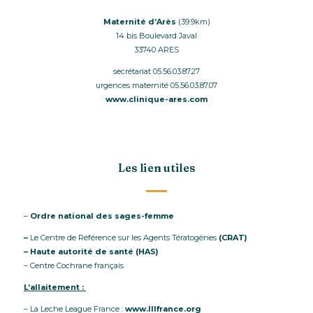
Maternité d’Arès
(39.9km)
14 bis Boulevard Javal
33740 ARES
secrétariat 05.56.03.87.27
urgences maternité 05.56.03.87.07
www.clinique-ares.com
Les lien utiles
–
Ordre national des sages-femme
–
Le Centre de Référence sur les Agents Tératogènes
(CRAT)
–
Haute autorité de santé
(HAS)
–
Centre Cochrane français
L’allaitement :
– La Leche League France :
www.lllfrance.org