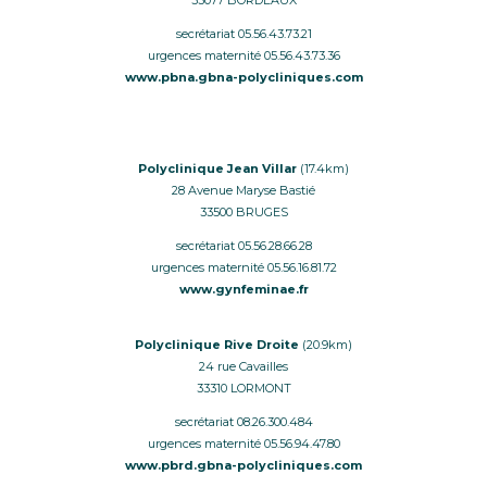
33077 BORDEAUX
secrétariat 05.56.43.73.21
urgences maternité 05.56.43.73.36
www.pbna.gbna-polycliniques.com
Polyclinique Jean Villar
(17.4km)
28 Avenue Maryse Bastié
33500 BRUGES
secrétariat 05.56.28.66.28
urgences maternité 05.56.16.81.72
www.gynfeminae.fr
Polyclinique Rive Droite
(20.9km)
24 rue Cavailles
33310 LORMONT
secrétariat 08.26.300.484
urgences maternité 05.56.94.47.80
www.pbrd.gbna-polycliniques.com