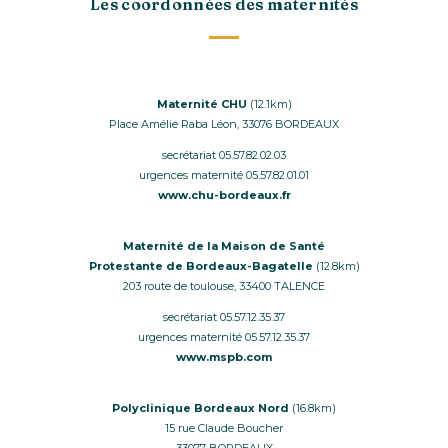
Les coordonnées des maternités
Maternité CHU
(12.1km)
Place Amélie Raba Léon, 33076 BORDEAUX
secrétariat 05.57.82.02.03
urgences maternité 05.57.82.01.01
www.chu-bordeaux.fr
Maternité de la Maison de Santé
Protestante de Bordeaux-Bagatelle
(12.8km)
203 route de toulouse, 33400 TALENCE
secrétariat 05.57.12.35.37
urgences maternité 05.57.12.35.37
www.mspb.com
Polyclinique Bordeaux Nord
(16.8km)
15 rue Claude Boucher