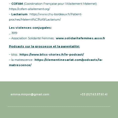
–
COFAM
(Coordination Française pour l’Allaitement Maternel):
https://cofam-allaitement.org/
–
Lactarium
: https://www.chu-bordeaux.fr/Patient-
proches/Maternit%C3%A9/Lactarium/
Les violences conjugales:
_ 3919
– Association Solidarité Femmes:
www.solidaritefemmes.asso.fr
Podcasts sur la grossesse et la parentalité:
– bliss :
https://www.bliss-stories.fr/le-podcast/
– la matrescence :
https://clementinesarlat.com/podcasts/la-
matrescence/
emma.minjon@gmail.com
+33 (0)7.63.57.61.41