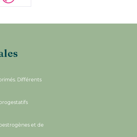
ales
rimés. Différents
 progestatifs
s oestrogènes et de