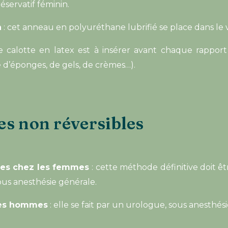
éservatif féminin.
n
: cet anneau en polyuréthane lubrifié se place dans le 
e calotte en latex est à insérer avant chaque rapport
 d’éponges, de gels, de crèmes…).
s non réversibles
mpes chez les femmes
: cette méthode définitive doit ê
 sous anesthésie générale.
les hommes
: elle se fait par un urologue, sous anesthési