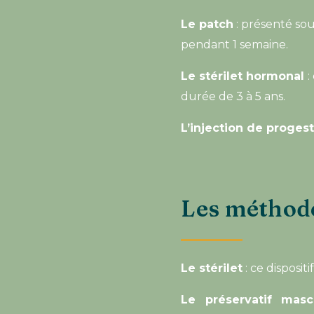
Le patch
: présenté sou
pendant 1 semaine.
Le stérilet hormonal
:
durée de 3 à 5 ans.
L’injection de proges
Les méthode
Le stérilet
: ce disposit
Le préservatif masc